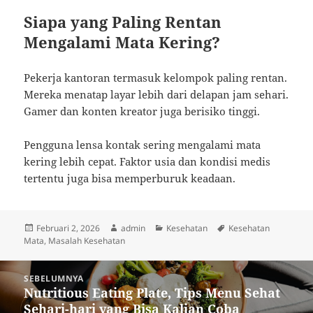
Siapa yang Paling Rentan
Mengalami Mata Kering?
Pekerja kantoran termasuk kelompok paling rentan.
Mereka menatap layar lebih dari delapan jam sehari.
Gamer dan konten kreator juga berisiko tinggi.
Pengguna lensa kontak sering mengalami mata
kering lebih cepat. Faktor usia dan kondisi medis
tertentu juga bisa memperburuk keadaan.
Diposkan
Penulis
Kategori
Tag
Februari 2, 2026
admin
Kesehatan
Kesehatan
pada
Mata
,
Masalah Kesehatan
Navigasi
SEBELUMNYA
pos
Nutritious Eating Plate, Tips Menu Sehat
Pos
Sehari-hari yang Bisa Kalian Coba
sebelumnya: