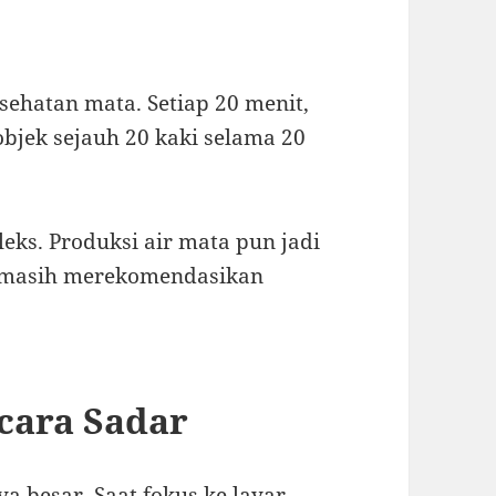
esehatan mata. Setiap 20 menit,
objek sejauh 20 kaki selama 20
leks. Produksi air mata pun jadi
a masih merekomendasikan
ecara Sadar
ya besar. Saat fokus ke layar,