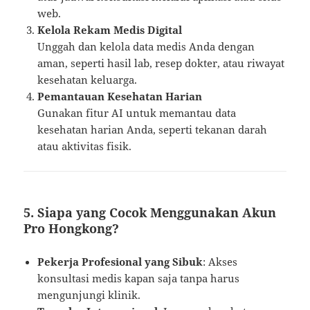
web.
Kelola Rekam Medis Digital
Unggah dan kelola data medis Anda dengan
aman, seperti hasil lab, resep dokter, atau riwayat
kesehatan keluarga.
Pemantauan Kesehatan Harian
Gunakan fitur AI untuk memantau data
kesehatan harian Anda, seperti tekanan darah
atau aktivitas fisik.
5. Siapa yang Cocok Menggunakan Akun
Pro Hongkong?
Pekerja Profesional yang Sibuk
: Akses
konsultasi medis kapan saja tanpa harus
mengunjungi klinik.