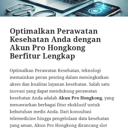
Optimalkan Perawatan
Kesehatan Anda dengan
Akun Pro Hongkong
Berfitur Lengkap
Optimalkan Perawatan Kesehatan, teknologi
memainkan peran penting dalam meningkatkan
akses dan kualitas layanan kesehatan. Salah satu
inovasi yang dapat mendukung perawatan
kesehatan Anda adalah
Akun Pro Hongkong
, yang
menawarkan berbagai fitur eksklusif untuk
kebutuhan medis Anda. Dari konsultasi
telemedicine hingga pengelolaan data kesehatan
yang aman, Akun Pro Hongkong dirancang
slot