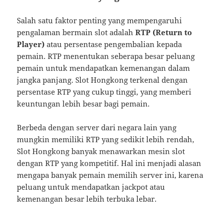
Salah satu faktor penting yang mempengaruhi
pengalaman bermain slot adalah
RTP (Return to
Player)
atau persentase pengembalian kepada
pemain. RTP menentukan seberapa besar peluang
pemain untuk mendapatkan kemenangan dalam
jangka panjang. Slot Hongkong terkenal dengan
persentase RTP yang cukup tinggi, yang memberi
keuntungan lebih besar bagi pemain.
Berbeda dengan server dari negara lain yang
mungkin memiliki RTP yang sedikit lebih rendah,
Slot Hongkong banyak menawarkan mesin slot
dengan RTP yang kompetitif. Hal ini menjadi alasan
mengapa banyak pemain memilih server ini, karena
peluang untuk mendapatkan jackpot atau
kemenangan besar lebih terbuka lebar.