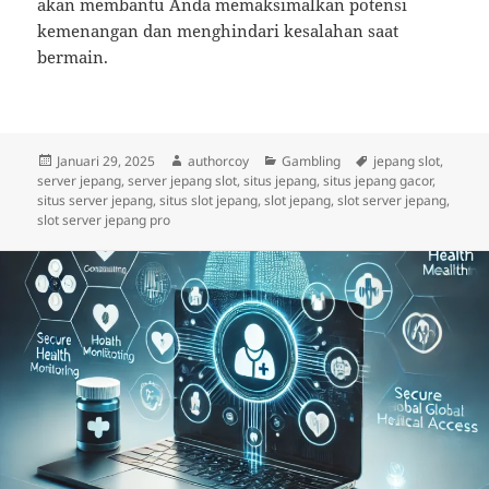
akan membantu Anda memaksimalkan potensi
kemenangan dan menghindari kesalahan saat
bermain.
Diposkan
Penulis
Kategori
Tag
Januari 29, 2025
authorcoy
Gambling
jepang slot
,
pada
server jepang
,
server jepang slot
,
situs jepang
,
situs jepang gacor
,
situs server jepang
,
situs slot jepang
,
slot jepang
,
slot server jepang
,
slot server jepang pro