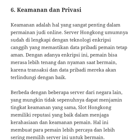
6. Keamanan dan Privasi
Keamanan adalah hal yang sangat penting dalam
permainan judi online. Server Hongkong umumnya
sudah di lengkapi dengan teknologi enkripsi
canggih yang memastikan data pribadi pemain tetap
aman. Dengan adanya enkripsi ini, pemain bisa
merasa lebih tenang dan nyaman saat bermain,
karena transaksi dan data pribadi mereka akan
terlindungi dengan baik.
Berbeda dengan beberapa server dari negara lain,
yang mungkin tidak sepenuhnya dapat menjamin
tingkat keamanan yang sama, Slot Hongkong
memiliki reputasi yang baik dalam menjaga
kerahasiaan dan keamanan pemain. Hal ini
membuat para pemain lebih percaya dan lebih
sering memilih server ini untuk bermain.