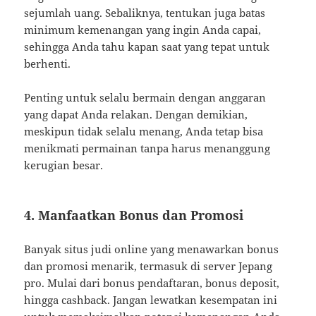
sejumlah uang. Sebaliknya, tentukan juga batas
minimum kemenangan yang ingin Anda capai,
sehingga Anda tahu kapan saat yang tepat untuk
berhenti.
Penting untuk selalu bermain dengan anggaran
yang dapat Anda relakan. Dengan demikian,
meskipun tidak selalu menang, Anda tetap bisa
menikmati permainan tanpa harus menanggung
kerugian besar.
4. Manfaatkan Bonus dan Promosi
Banyak situs judi online yang menawarkan bonus
dan promosi menarik, termasuk di server Jepang
pro. Mulai dari bonus pendaftaran, bonus deposit,
hingga cashback. Jangan lewatkan kesempatan ini