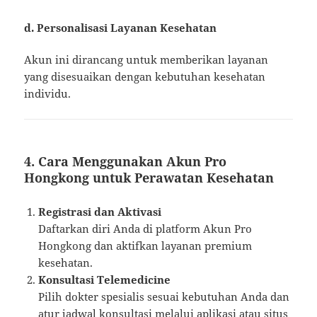
d. Personalisasi Layanan Kesehatan
Akun ini dirancang untuk memberikan layanan
yang disesuaikan dengan kebutuhan kesehatan
individu.
4. Cara Menggunakan Akun Pro
Hongkong untuk Perawatan Kesehatan
Registrasi dan Aktivasi
Daftarkan diri Anda di platform Akun Pro
Hongkong dan aktifkan layanan premium
kesehatan.
Konsultasi Telemedicine
Pilih dokter spesialis sesuai kebutuhan Anda dan
atur jadwal konsultasi melalui aplikasi atau situs