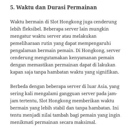
5. Waktu dan Durasi Permainan
Waktu bermain di Slot Hongkong juga cenderung
lebih fleksibel. Beberapa server lain mungkin
mengatur waktu server atau melakukan
pemeliharaan rutin yang dapat mempengaruhi
pengalaman bermain pemain. Di Hongkong, server
cenderung mengutamakan kenyamanan pemain
dengan memastikan permainan dapat di lakukan
kapan saja tanpa hambatan waktu yang signifikan.
Berbeda dengan beberapa server di luar Asia, yang
sering kali mengalami gangguan server pada jam-
jam tertentu, Slot Hongkong memberikan waktu
bermain yang lebih stabil dan tanpa hambatan. Ini
tentu menjadi nilai tambah bagi pemain yang ingin
menikmati permainan secara maksimal.