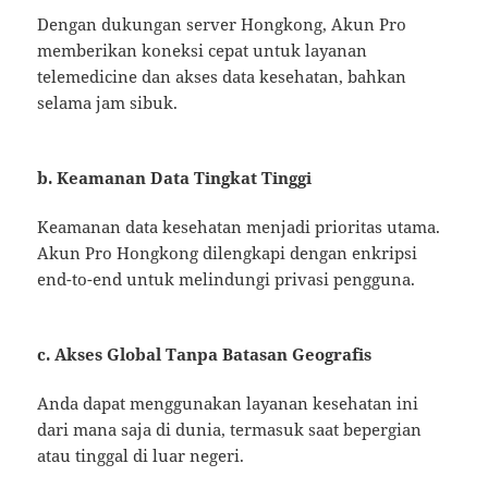
Dengan dukungan server Hongkong, Akun Pro
memberikan koneksi cepat untuk layanan
telemedicine dan akses data kesehatan, bahkan
selama jam sibuk.
b. Keamanan Data Tingkat Tinggi
Keamanan data kesehatan menjadi prioritas utama.
Akun Pro Hongkong dilengkapi dengan enkripsi
end-to-end untuk melindungi privasi pengguna.
c. Akses Global Tanpa Batasan Geografis
Anda dapat menggunakan layanan kesehatan ini
dari mana saja di dunia, termasuk saat bepergian
atau tinggal di luar negeri.