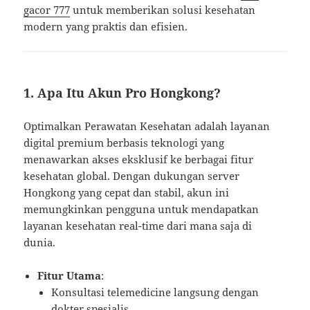
gacor 777
untuk memberikan solusi kesehatan
modern yang praktis dan efisien.
1. Apa Itu Akun Pro Hongkong?
Optimalkan Perawatan Kesehatan adalah layanan
digital premium berbasis teknologi yang
menawarkan akses eksklusif ke berbagai fitur
kesehatan global. Dengan dukungan server
Hongkong yang cepat dan stabil, akun ini
memungkinkan pengguna untuk mendapatkan
layanan kesehatan real-time dari mana saja di
dunia.
Fitur Utama
:
Konsultasi telemedicine langsung dengan
dokter spesialis.