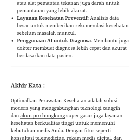
atau alat pemantau tekanan juga darah untuk
pemantauan yang lebih akurat.
Layanan Kesehatan Preventif
: Analisis data
besar untuk memberikan rekomendasi kesehatan
sebelum masalah muncul.
Penggunaan AI untuk Diagnosa
: Membantu juga
dokter membuat diagnosa lebih cepat dan akurat
berdasarkan data pasien.
Akhir Kata :
Optimalkan Perawatan Kesehatan adalah solusi
modern yang menggabungkan teknologi canggih
dan
akun pro hongkong
super gacor
juga layanan
kesehatan berkualitas tinggi untuk memenuhi
kebutuhan medis Anda. Dengan fitur seperti
konsultasi telemedicine, rekam medis digital, dan