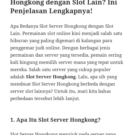
Hongkong dengan Slot Lain? Ini
Penjelasan Lengkapnya!
Apa Bedanya Slot Server Hongkong dengan Slot
Lain. Permainan slot online kini menjadi salah satu
hiburan yang paling digemari di kalangan para
penggemar judi online. Dengan berbagai jenis
permainan dan server yang tersedia, pemain sering
kali bingung memilih server mana yang tepat untuk
mereka. Salah satu server yang cukup populer
adalah
Slot Server Hongkong
. Lalu, apa sih yang
membuat Slot Server Hongkong berbeda dengan
server slot lainnya? Untuk itu, mari kita bahas
perbedaan tersebut lebih lanjut.
1. Apa Itu Slot Server Hongkong?
Slot Server Hongkong merujuk pada server yang