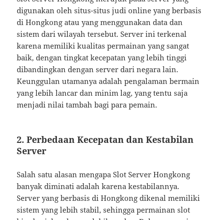
digunakan oleh situs-situs judi online yang berbasis
di Hongkong atau yang menggunakan data dan
sistem dari wilayah tersebut. Server ini terkenal
karena memiliki kualitas permainan yang sangat
baik, dengan tingkat kecepatan yang lebih tinggi
dibandingkan dengan server dari negara lain.
Keunggulan utamanya adalah pengalaman bermain
yang lebih lancar dan minim lag, yang tentu saja
menjadi nilai tambah bagi para pemain.
2. Perbedaan Kecepatan dan Kestabilan
Server
Salah satu alasan mengapa Slot Server Hongkong
banyak diminati adalah karena kestabilannya.
Server yang berbasis di Hongkong dikenal memiliki
sistem yang lebih stabil, sehingga permainan slot