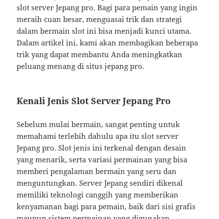
slot server Jepang pro. Bagi para pemain yang ingin
meraih cuan besar, menguasai trik dan strategi
dalam bermain slot ini bisa menjadi kunci utama.
Dalam artikel ini, kami akan membagikan beberapa
trik yang dapat membantu Anda meningkatkan
peluang menang di
situs jepang
pro.
Kenali Jenis Slot Server Jepang Pro
Sebelum mulai bermain, sangat penting untuk
memahami terlebih dahulu apa itu slot server
Jepang pro. Slot jenis ini terkenal dengan desain
yang menarik, serta variasi permainan yang bisa
memberi pengalaman bermain yang seru dan
menguntungkan. Server Jepang sendiri dikenal
memiliki teknologi canggih yang memberikan
kenyamanan bagi para pemain, baik dari sisi grafis
maupun sistem permainan yang digunakan.