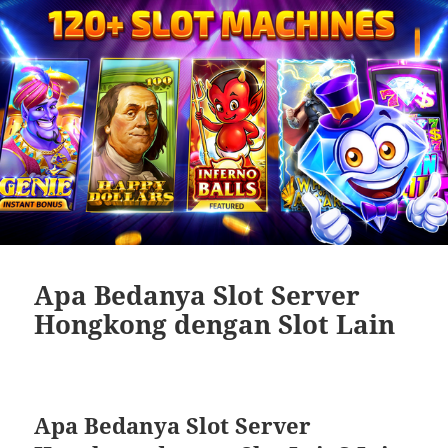
Apa Bedanya Slot Server
Hongkong dengan Slot Lain
Apa Bedanya Slot Server