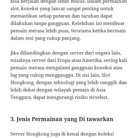
bisa berjalan dengan lebih mulus. Dalam permainan
slot, koneksi yang lancar sangat penting untuk
memastikan setiap putaran dan taruhan dapat
dilakukan tanpa gangguan. Kelebihan ini membuat
pemain merasa lebih puas, terutama ketika bermain
dalam sesi yang cukup panjang.
Jika dibandingkan dengan server dari negara lain,
misalnya server dari Eropa atau Amerika, sering kali
pemain merasa mengalami gangguan koneksi atau
lag yang cukup mengganggu. Di sisi lain, Slot
Hongkong, dengan teknologi yang lebih canggih dan
lebih dekat dengan wilayah pemain di Asia
Tenggara, dapat mengurangi risiko tersebut.
3. Jenis Permainan yang Di tawarkan
Server Hongkong juga di kenal dengan koleksi