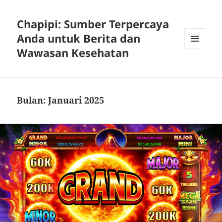
Chapipi: Sumber Terpercaya
Anda untuk Berita dan
Wawasan Kesehatan
MENU
DAN
WIDGET
Bulan:
Januari 2025