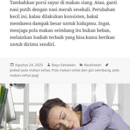
Tambahkan porsi sayur di makan siang. Atau, ganti
nasi putih dengan nasi merah sesekali. Perubahan
kecil ini, kalau dilakukan konsisten, bakal
membawa dampak besar untuk hidupmu. Ingat,
menjaga pola makan seimbang itu bukan beban,
melainkan hadiah terbaik yang bisa kamu berikan
untuk dirimu sendiri.
Diposkan
Penulis
Kategori
Tag
Agustus 24, 2025
Bayu Setiawan
Kesehatan
pada
Jadwal pola makan sehat
,
Pola makan sehat dan gizi seimbang
,
pola
makan sehat pagi