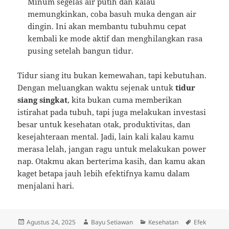
Minum segelas air putih dan kalau
memungkinkan, coba basuh muka dengan air
dingin. Ini akan membantu tubuhmu cepat
kembali ke mode aktif dan menghilangkan rasa
pusing setelah bangun tidur.
Tidur siang itu bukan kemewahan, tapi kebutuhan.
Dengan meluangkan waktu sejenak untuk
tidur
siang singkat
, kita bukan cuma memberikan
istirahat pada tubuh, tapi juga melakukan investasi
besar untuk kesehatan otak, produktivitas, dan
kesejahteraan mental. Jadi, lain kali kalau kamu
merasa lelah, jangan ragu untuk melakukan power
nap. Otakmu akan berterima kasih, dan kamu akan
kaget betapa jauh lebih efektifnya kamu dalam
menjalani hari.
Diposkan
Penulis
Kategori
Tag
Agustus 24, 2025
Bayu Setiawan
Kesehatan
Efek