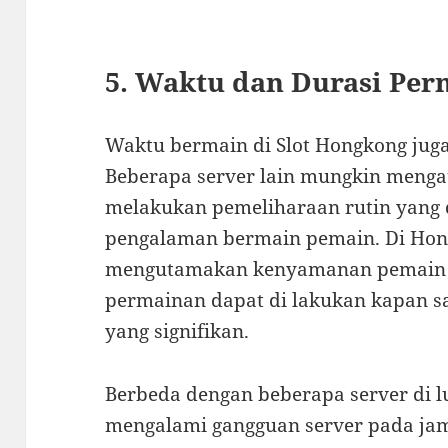
5. Waktu dan Durasi Pe
Waktu bermain di Slot Hongkong juga 
Beberapa server lain mungkin menga
melakukan pemeliharaan rutin yang
pengalaman bermain pemain. Di Hon
mengutamakan kenyamanan pemain
permainan dapat di lakukan kapan s
yang signifikan.
Berbeda dengan beberapa server di lu
mengalami gangguan server pada jam