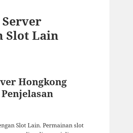
 Server
 Slot Lain
rver Hongkong
 Penjelasan
ngan Slot Lain. Permainan slot