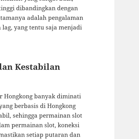
 tinggi dibandingkan dengan
n utamanya adalah pengalaman
lag, yang tentu saja menjadi
dan Kestabilan
er Hongkong banyak diminati
 yang berbasis di Hongkong
abil, sehingga permainan slot
lam permainan slot, koneksi
mastikan setiap putaran dan