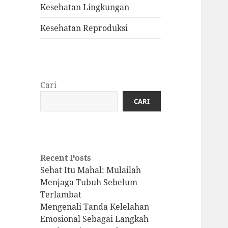
Kesehatan Lingkungan
Kesehatan Reproduksi
Cari
CARI
Recent Posts
Sehat Itu Mahal: Mulailah
Menjaga Tubuh Sebelum
Terlambat
Mengenali Tanda Kelelahan
Emosional Sebagai Langkah