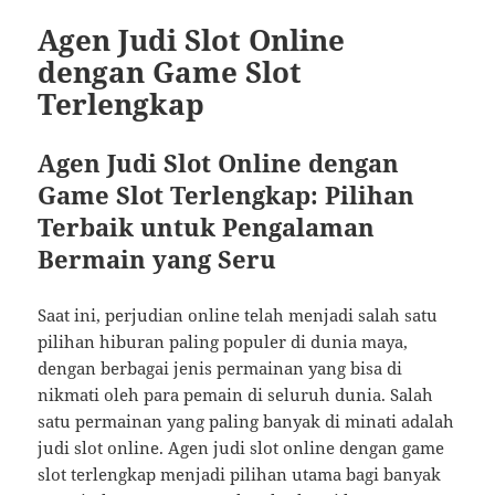
Agen Judi Slot Online
dengan Game Slot
Terlengkap
Agen Judi Slot Online dengan
Game Slot Terlengkap: Pilihan
Terbaik untuk Pengalaman
Bermain yang Seru
Saat ini, perjudian online telah menjadi salah satu
pilihan hiburan paling populer di dunia maya,
dengan berbagai jenis permainan yang bisa di
nikmati oleh para pemain di seluruh dunia. Salah
satu permainan yang paling banyak di minati adalah
judi slot online. Agen judi slot online dengan game
slot terlengkap menjadi pilihan utama bagi banyak