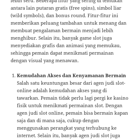
lebih seru. Beberapa fitur yang sering di temukan
antara lain putaran gratis (free spins), simbol liar
(wild symbols), dan bonus round. Fitur-fitur ini
memberikan peluang tambahan untuk menang dan
membuat pengalaman bermain menjadi lebih
menghibur. Selain itu, banyak game slot juga
menyediakan grafis dan animasi yang memukau,
sehingga pemain dapat menikmati permainan
dengan visual yang menawan.
Kemudahan Akses dan Kenyamanan Bermain
Salah satu keuntungan besar dari agen judi slot-
online adalah kemudahan akses yang di
tawarkan. Pemain tidak perlu lagi pergi ke kasino
fisik untuk menikmati permainan slot. Dengan
agen judi slot online, pemain bisa bermain kapan
saja dan di mana saja, cukup dengan
menggunakan perangkat yang terhubung ke
internet. Selain itu, banyak agen judi slot juga