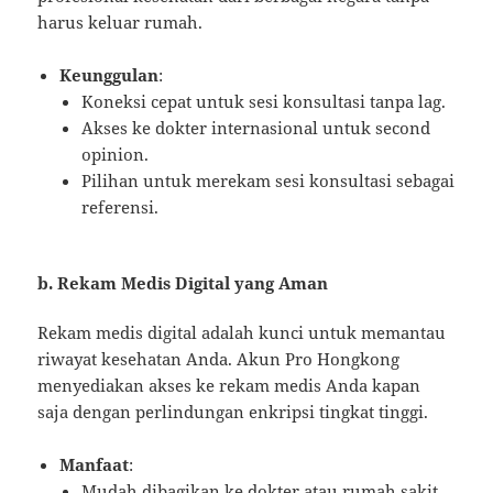
harus keluar rumah.
Keunggulan
:
Koneksi cepat untuk sesi konsultasi tanpa lag.
Akses ke dokter internasional untuk second
opinion.
Pilihan untuk merekam sesi konsultasi sebagai
referensi.
b. Rekam Medis Digital yang Aman
Rekam medis digital adalah kunci untuk memantau
riwayat kesehatan Anda. Akun Pro Hongkong
menyediakan akses ke rekam medis Anda kapan
saja dengan perlindungan enkripsi tingkat tinggi.
Manfaat
:
Mudah dibagikan ke dokter atau rumah sakit