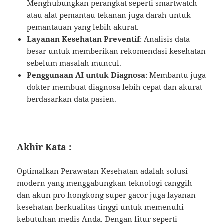
Menghubungkan perangkat seperti smartwatch
atau alat pemantau tekanan juga darah untuk
pemantauan yang lebih akurat.
Layanan Kesehatan Preventif
: Analisis data
besar untuk memberikan rekomendasi kesehatan
sebelum masalah muncul.
Penggunaan AI untuk Diagnosa
: Membantu juga
dokter membuat diagnosa lebih cepat dan akurat
berdasarkan data pasien.
Akhir Kata :
Optimalkan Perawatan Kesehatan adalah solusi
modern yang menggabungkan teknologi canggih
dan
akun pro hongkong
super gacor
juga layanan
kesehatan berkualitas tinggi untuk memenuhi
kebutuhan medis Anda. Dengan fitur seperti