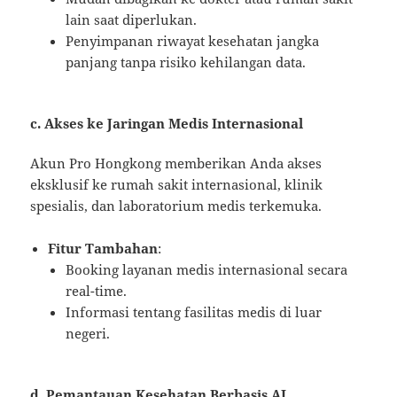
lain saat diperlukan.
Penyimpanan riwayat kesehatan jangka
panjang tanpa risiko kehilangan data.
c. Akses ke Jaringan Medis Internasional
Akun Pro Hongkong memberikan Anda akses
eksklusif ke rumah sakit internasional, klinik
spesialis, dan laboratorium medis terkemuka.
Fitur Tambahan
:
Booking layanan medis internasional secara
real-time.
Informasi tentang fasilitas medis di luar
negeri.
d. Pemantauan Kesehatan Berbasis AI