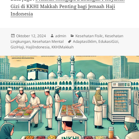
Gizi di KKHI Makkah Penting bagi Jemaah Haji
Indonesia
Diposkan
Penulis
Kategori
Oktober 12, 2024
admin
Kesehatan Fisik:
,
Kesehatan
pada
Tag
Lingkungan
,
Kesehatan Mental
AdaptasiIklim
,
EdukasiGizi
,
GiziHaji
,
HajiIndonesia
,
KKHIMakkah