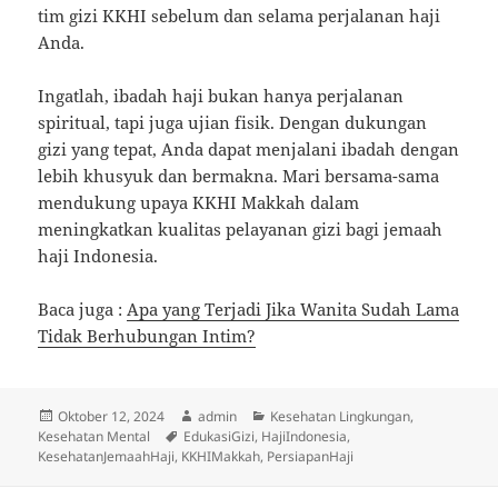
tim gizi KKHI sebelum dan selama perjalanan haji
Anda.
Ingatlah, ibadah haji bukan hanya perjalanan
spiritual, tapi juga ujian fisik. Dengan dukungan
gizi yang tepat, Anda dapat menjalani ibadah dengan
lebih khusyuk dan bermakna. Mari bersama-sama
mendukung upaya KKHI Makkah dalam
meningkatkan kualitas pelayanan gizi bagi jemaah
haji Indonesia.
Baca juga :
Apa yang Terjadi Jika Wanita Sudah Lama
Tidak Berhubungan Intim?
Diposkan
Penulis
Kategori
Oktober 12, 2024
admin
Kesehatan Lingkungan
,
pada
Tag
Kesehatan Mental
EdukasiGizi
,
HajiIndonesia
,
KesehatanJemaahHaji
,
KKHIMakkah
,
PersiapanHaji