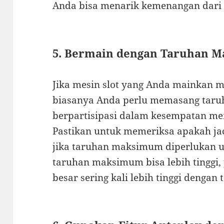
Anda bisa menarik kemenangan dari
5.
Bermain dengan Taruhan M
Jika mesin slot yang Anda mainkan me
biasanya Anda perlu memasang tar
berpartisipasi dalam kesempatan me
Pastikan untuk memeriksa apakah jac
jika taruhan maksimum diperlukan u
taruhan maksimum bisa lebih tinggi
besar sering kali lebih tinggi dengan