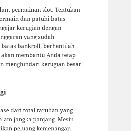
lam permainan slot. Tentukan
ermain dan patuhi batas
ngejar kerugian dengan
anggaran yang sudah
 batas bankroll, berhentilah
k akan membantu Anda tetap
 menghindari kerugian besar.
gi
ase dari total taruhan yang
alam jangka panjang. Mesin
erikan peluang kemenangan