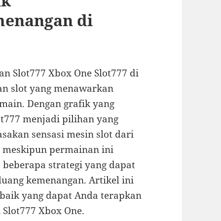
uk
enangan di
an Slot777 Xbox One Slot777 di
an slot yang menawarkan
main. Dengan grafik yang
ot777 menjadi pilihan yang
sakan sensasi mesin slot dari
meskipun permainan ini
 beberapa strategi yang dapat
ang kemenangan. Artikel ini
rbaik yang dapat Anda terapkan
 Slot777 Xbox One.