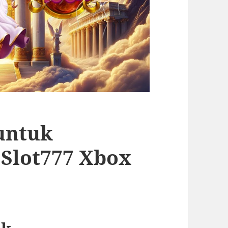
 untuk
Slot777 Xbox