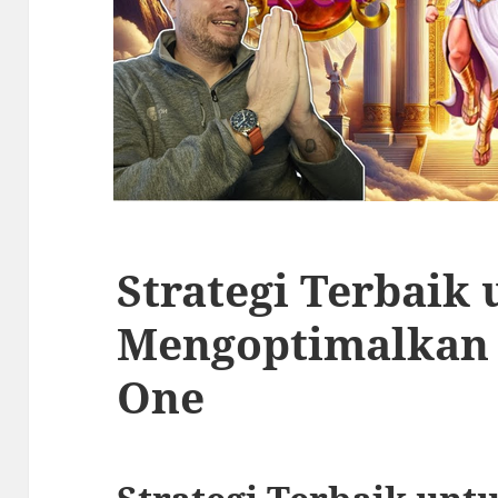
Strategi Terbaik
Mengoptimalkan 
One