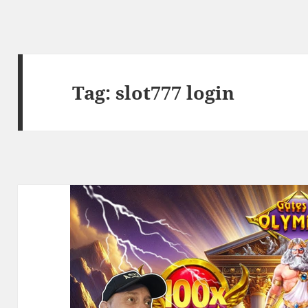
Tag:
slot777 login