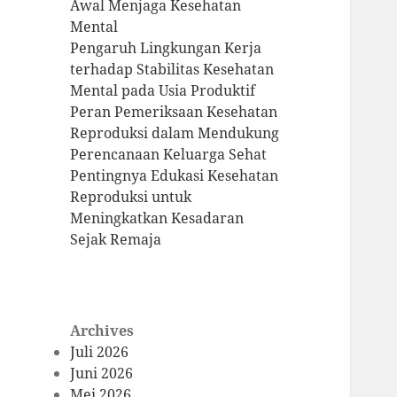
Awal Menjaga Kesehatan
Mental
Pengaruh Lingkungan Kerja
terhadap Stabilitas Kesehatan
Mental pada Usia Produktif
Peran Pemeriksaan Kesehatan
Reproduksi dalam Mendukung
Perencanaan Keluarga Sehat
Pentingnya Edukasi Kesehatan
Reproduksi untuk
Meningkatkan Kesadaran
Sejak Remaja
Archives
Juli 2026
Juni 2026
Mei 2026