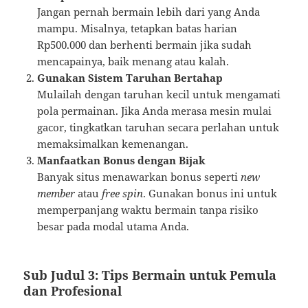
Jangan pernah bermain lebih dari yang Anda
mampu. Misalnya, tetapkan batas harian
Rp500.000 dan berhenti bermain jika sudah
mencapainya, baik menang atau kalah.
Gunakan Sistem Taruhan Bertahap
Mulailah dengan taruhan kecil untuk mengamati
pola permainan. Jika Anda merasa mesin mulai
gacor, tingkatkan taruhan secara perlahan untuk
memaksimalkan kemenangan.
Manfaatkan Bonus dengan Bijak
Banyak situs menawarkan bonus seperti
new
member
atau
free spin
. Gunakan bonus ini untuk
memperpanjang waktu bermain tanpa risiko
besar pada modal utama Anda.
Sub Judul 3:
Tips Bermain untuk Pemula
dan Profesional