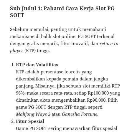
Sub Judul 1:
Pahami Cara Kerja Slot PG
SOFT
Sebelum memulai, penting untuk memahami
mekanisme di balik slot online. PG SOFT terkenal
dengan grafis menarik, fitur inovatif, dan
return to
player
(RTP) tinggi.
RTP dan Volatilitas
RTP adalah persentase teoretis yang
dikembalikan kepada pemain dalam jangka
panjang. Misalnya, jika sebuah slot memiliki RTP
96%, maka secara rata-rata, setiap Rp100.000 yang
dimainkan akan mengembalikan Rp96.000. Pilih
game PG SOFT dengan RTP tinggi, seperti
Mahjong Ways 2
atau
Ganesha Fortune
.
Fitur Spesial
Game PG SOFT sering menawarkan fitur spesial