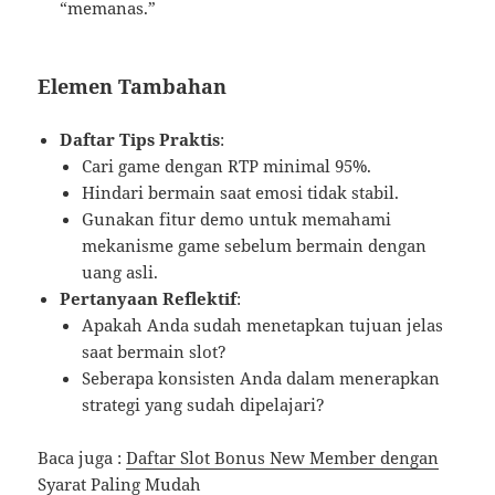
“memanas.”
Elemen Tambahan
Daftar Tips Praktis
:
Cari game dengan RTP minimal 95%.
Hindari bermain saat emosi tidak stabil.
Gunakan fitur demo untuk memahami
mekanisme game sebelum bermain dengan
uang asli.
Pertanyaan Reflektif
:
Apakah Anda sudah menetapkan tujuan jelas
saat bermain slot?
Seberapa konsisten Anda dalam menerapkan
strategi yang sudah dipelajari?
Baca juga :
Daftar Slot Bonus New Member dengan
Syarat Paling Mudah