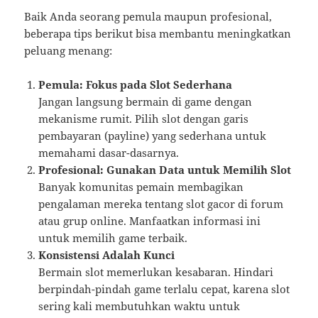
Baik Anda seorang pemula maupun profesional,
beberapa tips berikut bisa membantu meningkatkan
peluang menang:
Pemula: Fokus pada Slot Sederhana
Jangan langsung bermain di game dengan
mekanisme rumit. Pilih slot dengan garis
pembayaran (payline) yang sederhana untuk
memahami dasar-dasarnya.
Profesional: Gunakan Data untuk Memilih Slot
Banyak komunitas pemain membagikan
pengalaman mereka tentang slot gacor di forum
atau grup online. Manfaatkan informasi ini
untuk memilih game terbaik.
Konsistensi Adalah Kunci
Bermain slot memerlukan kesabaran. Hindari
berpindah-pindah game terlalu cepat, karena slot
sering kali membutuhkan waktu untuk