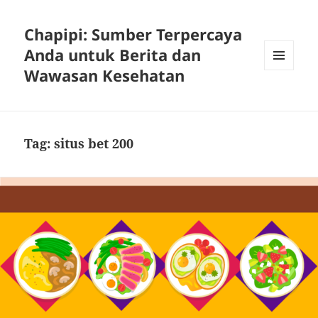
Chapipi: Sumber Terpercaya
Anda untuk Berita dan
Wawasan Kesehatan
MENU
DAN
WIDGET
Tag:
situs bet 200