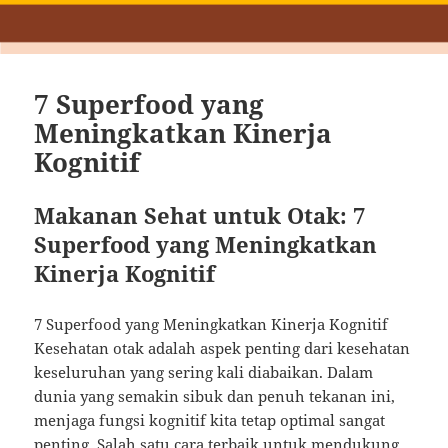
7 Superfood yang
Meningkatkan Kinerja
Kognitif
Makanan Sehat untuk Otak: 7
Superfood yang Meningkatkan
Kinerja Kognitif
7 Superfood yang Meningkatkan Kinerja Kognitif
Kesehatan otak adalah aspek penting dari kesehatan
keseluruhan yang sering kali diabaikan. Dalam
dunia yang semakin sibuk dan penuh tekanan ini,
menjaga fungsi kognitif kita tetap optimal sangat
penting. Salah satu cara terbaik untuk mendukung