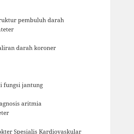
struktur pembuluh darah
teter
aliran darah koroner
i fungsi jantung
gnosis aritmia
eter
okter Spesialis Kardiovaskular