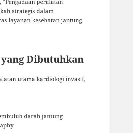
, “Pengadaan peralatan
gkah strategis dalam
itas layanan kesehatan jantung
n yang Dibutuhkan
latan utama kardiologi invasif,
pembuluh darah jantung
raphy