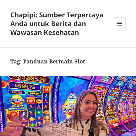
Chapipi: Sumber Terpercaya
Anda untuk Berita dan
Wawasan Kesehatan
MENU
DAN
WIDGET
Tag:
Panduan Bermain Slot