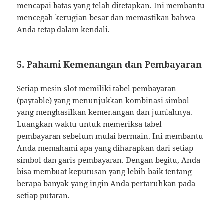
mencapai batas yang telah ditetapkan. Ini membantu
mencegah kerugian besar dan memastikan bahwa
Anda tetap dalam kendali.
5. Pahami Kemenangan dan Pembayaran
Setiap mesin slot memiliki tabel pembayaran
(paytable) yang menunjukkan kombinasi simbol
yang menghasilkan kemenangan dan jumlahnya.
Luangkan waktu untuk memeriksa tabel
pembayaran sebelum mulai bermain. Ini membantu
Anda memahami apa yang diharapkan dari setiap
simbol dan garis pembayaran. Dengan begitu, Anda
bisa membuat keputusan yang lebih baik tentang
berapa banyak yang ingin Anda pertaruhkan pada
setiap putaran.