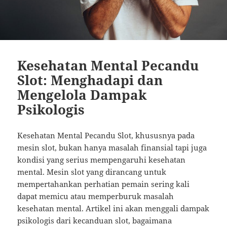
Kesehatan Mental Pecandu
Slot: Menghadapi dan
Mengelola Dampak
Psikologis
Kesehatan Mental Pecandu Slot, khususnya pada
mesin slot, bukan hanya masalah finansial tapi juga
kondisi yang serius mempengaruhi kesehatan
mental. Mesin slot yang dirancang untuk
mempertahankan perhatian pemain sering kali
dapat memicu atau memperburuk masalah
kesehatan mental. Artikel ini akan menggali dampak
psikologis dari kecanduan slot, bagaimana