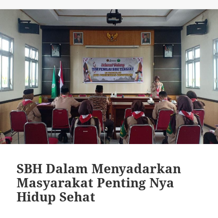
SBH Dalam Menyadarkan
Masyarakat Penting Nya
Hidup Sehat