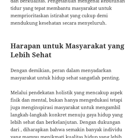
dan berkualitas. Pengetahuan mengenai kebutuhan
tidur yang tepat membantu masyarakat untuk
memprioritaskan istirahat yang cukup demi
mendukung kesehatan secara menyeluruh.
Harapan untuk Masyarakat yang
Lebih Sehat
Dengan demikian, peran dalam menyadarkan
masyarakat untuk hidup sehat sangatlah penting.
Melalui pendekatan holistik yang mencakup aspek
fisik dan mental, bukan hanya mengedukasi tetapi
juga menginspirasi masyarakat untuk mengambil
langkah-langkah konkret menuju gaya hidup yang
lebih sehat dan berkelanjutan. Dengan dukungan
dari , diharapkan bahwa semakin banyak individu
yang mampu menikmati kualitas hidup yang lebih