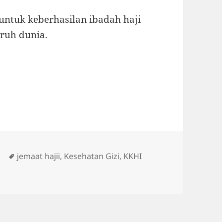
untuk keberhasilan ibadah haji
uruh dunia.
Tag
:
jemaat hajii
,
Kesehatan Gizi
,
KKHI