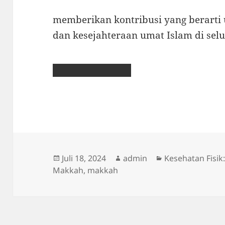
memberikan kontribusi yang berarti 
dan kesejahteraan umat Islam di sel
Diposkan
Penulis
Kategori
Juli 18, 2024
admin
Kesehatan Fisik
pada
Makkah
,
makkah