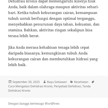
Dehidrasi kronis dapat memengaruhi kinerja fisik
Anda, baik dalam olahraga maupun aktivitas sehari-
hari. Ketika tubuh kekurangan cairan, kemampuan
tubuh untuk berfungsi dengan optimal terganggu,
menyebabkan penurunan daya tahan, kekuatan, dan
stamina. Bahkan, aktivitas ringan sekalipun bisa
terasa lebih berat.
Jika Anda merasa kehabisan tenaga lebih cepat
daripada biasanya, kemungkinan tubuh Anda
kekurangan cairan dan membutuhkan hidrasi yang
lebih baik.
Diposkan
Penulis
Kategori
Tag
September 30, 2025
Bayu Setiawan
Kesehatan
pada
Cara Mengatasi Dehidrasi Kronis
,
Penyebab Dehidrasi
,
Tanda
Dehidrasi Kronis
Dengan bangga bertenaga WordPress