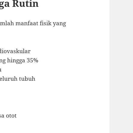
ga Rutin
mlah manfaat fisik yang
diovaskular
ng hingga 35%
u
eluruh tubuh
a otot