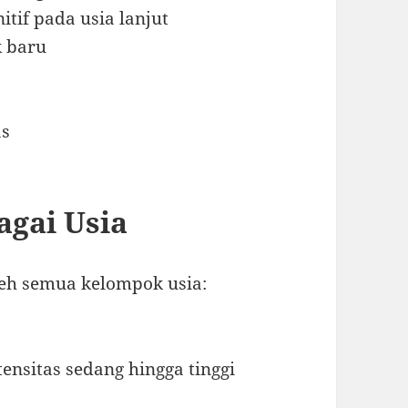
tif pada usia lanjut
 baru
as
agai Usia
leh semua kelompok usia:
tensitas sedang hingga tinggi