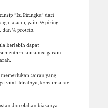
insip “Isi Piringku” dari
agai acuan, yaitu ½ piring
, dan ¼ protein.
ula berlebih dapat
, sementara konsumsi garam
arah.
h memerlukan cairan yang
i vital. Idealnya, konsumsi air
nstan dan olahan biasanya