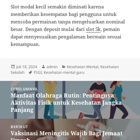
Slot modal kecil semakin diminati karena
memberikan kesempatan bagi pengguna untuk
mencoba permainan tanpa mengeluarkan nominal
besar. Dengan deposit mulai dari
slot 5k
, pemain
dapat menyesuaikan pengalaman bermain sesuai
kemampuan.
Diposkan
Penulis
Kategori
Juli 18, 2024
admin
Kesehatan Mental
,
Kesehatan
pada
Tag
Sekolah
FSGI
,
Kesehatan mental guru
Navigasi
SEBELUMNYA
pos
Manfaat Olahraga Rutin: Pentingnya
Pos
Aktivitas Fisik untuk Kesehatan Jangka
sebelumnya:
Panjang
BERIKUT
Vaksinasi Meningitis Wajib Bagi Jemaat
Pos