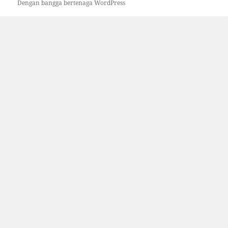
Dengan bangga bertenaga WordPress